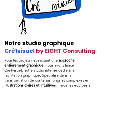
Notre studio graphique
Cré1visuel
by EIGHT Consulting
Pour les projets nécessitant une
approche
entièrement graphique
, nous avons lancé
Cré1visuel, notre studio interne dédié à la
facilitation graphique. Spécialisé dans la
transformation de contenus longs et complexes en
illustrations claires et intuitives
, il aide les équipes à
comprendre et adopter rapidement les informations
essentielles. Catherine gère cette branche, en
concevant des solutions visuelles sur mesure pour
nos clients.
Exemples de livrables clés :
✅
Infographies
pour des procédures simplifiées
✅
Cartes visuelles
pour une meilleure prise de
décision
✅
Supports de formation illustrés
pour un impact