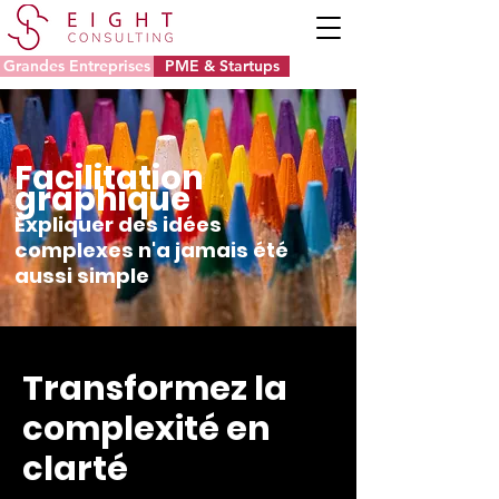
Grandes Entreprises
PME & Startups
Facilitation
graphique
Expliquer des idées
complexes n'a jamais été
aussi simple
Transformez la
complexité en
clarté